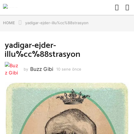
HOME
yadigar-ejder-illu%cc%88strasyon
yadigar-ejder-
illu%cc%88strasyon
Buzz Gibi
by
10 sene önce
1
0
s
e
n
e
ö
n
c
e